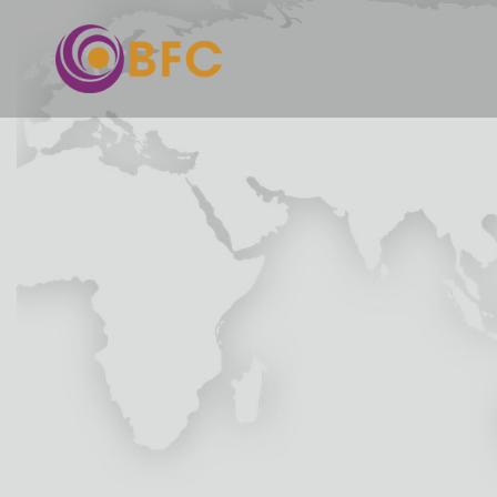
家
介绍
产品
服务
+
消息
接触
招募
+
工具