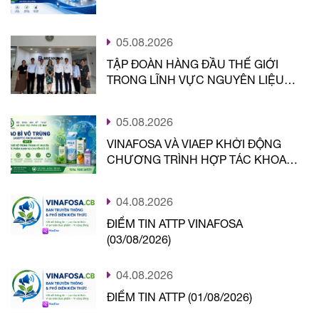
05.08.2026
TẬP ĐOÀN HÀNG ĐẦU THẾ GIỚI
TRONG LĨNH VỰC NGUYÊN LIỆU
THỰC PHẨM LỰA CHỌN ĐỒNG
HÀNH CÙNG VINAFOSA
05.08.2026
VINAFOSA VÀ VIAEP KHỞI ĐỘNG
CHƯƠNG TRÌNH HỢP TÁC KHOA
HỌC, CÔNG NGHỆ VÌ HỆ SINH THÁI
AN TOÀN THỰC PHẨM TỔNG THẾ
04.08.2026
(TFS)
ĐIỂM TIN ATTP VINAFOSA
(03/08/2026)
04.08.2026
ĐIỂM TIN ATTP (01/08/2026)