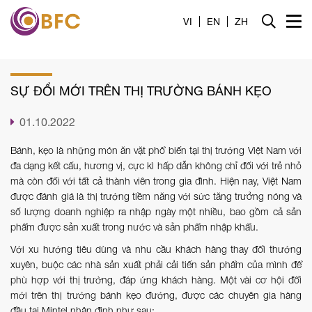
Trang chủ
VI
EN
ZH
Giới thiệu
SỰ ĐỔI MỚI TRÊN THỊ TRƯỜNG BÁNH KẸO
Dịch vụ
01.10.2022
Tin tức
Bánh, kẹo là những món ăn vặt phổ biến tại thị trường Việt Nam với
Liên hệ
đa dạng kết cấu, hương vị, cực kì hấp dẫn không chỉ đối với trẻ nhỏ
mà còn đối với tất cả thành viên trong gia đình. Hiện nay, Việt Nam
được đánh giá là thị trường tiềm năng với sức tăng trưởng nóng và
Tuyển dụng
số lượng doanh nghiệp ra nhập ngày một nhiều, bao gồm cả sản
phẩm được sản xuất trong nước và sản phẩm nhập khẩu.
Công cụ
Với xu hướng tiêu dùng và nhu cầu khách hàng thay đổi thường
xuyên, buộc các nhà sản xuất phải cải tiến sản phẩm của mình để
phù hợp với thị trường, đáp ứng khách hàng. Một vài cơ hội đổi
mới trên thị trường bánh kẹo đường, được các chuyên gia hàng
đầu tại Mintel nhận định như sau: