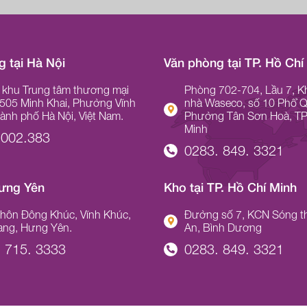
 tại Hà Nội
Văn phòng tại TP. Hồ Chí
 khu Trung tâm thương mại
Phòng 702-704, Lầu 7, K
 505 Minh Khai, Phường Vĩnh
nhà Waseco, số 10 Phổ 
hành phố Hà Nội, Việt Nam.
Phường Tân Sơn Hoà, TP
Minh
.002.383
0283. 849. 3321
Hưng Yên
Kho tại TP. Hồ Chí Minh
 thôn Đông Khúc, Vĩnh Khúc,
Đường số 7, KCN Sóng th
ang, Hưng Yên.
An, Bình Dương
 715. 3333
0283. 849. 3321