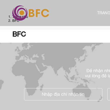
Trang chủ
TRAN
Trang chủ
+
Giới thiệu
BFC
Dịch vụ
BFC
+
Tin tức
Liên hệ
Để nhận nhữ
Tuyển dụng
vui lòng để l
+
Công cụ