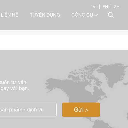
VI
EN
ZH
LIÊN HỆ
TUYỂN DỤNG
CÔNG CỤ
muốn tư vấn,
 ngay với bạn.