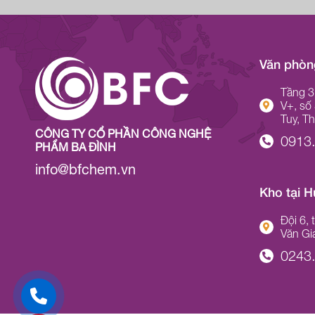
Văn phòng
Tầng 3
V+, số
Tuy, T
CÔNG TY CỔ PHẦN CÔNG NGHỆ
0913
PHẨM BA ĐÌNH
info@bfchem.vn
Kho tại 
Đội 6,
Văn Gi
0243.