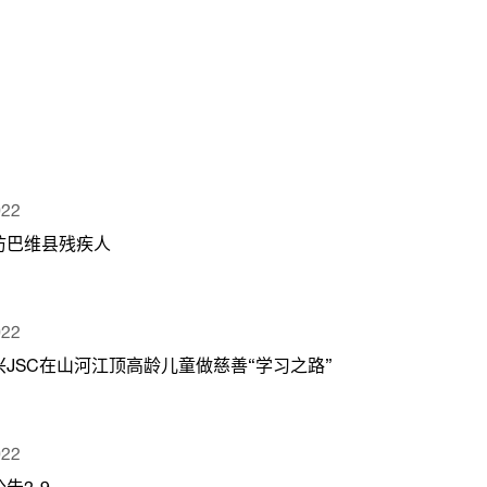
022
访巴维县残疾人
022
兴JSC在山河江顶高龄儿童做慈善“学习之路”
022