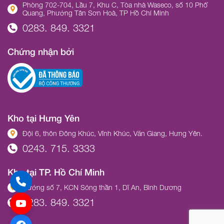
Phòng 702-704, Lầu 7, Khu C, Tòa nhà Waseco, số 10 Phổ
Quang, Phường Tân Sơn Hoà, TP Hồ Chí Minh
0283. 849. 3321
Chứng nhận bởi
Kho tại Hưng Yên
Đội 6, thôn Đông Khúc, Vĩnh Khúc, Văn Giang, Hưng Yên.
0243. 715. 3333
Kho tại TP. Hồ Chí Minh
Đường số 7, KCN Sóng thần 1, Dĩ An, Bình Dương
0283. 849. 3321