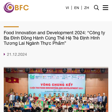
Trang chủ
VI
EN
ZH
Giới thiệu
Food Innovation and Development 2024: “Công ty
Dịch vụ
Ba Đình Đồng Hành Cùng Thế Hệ Trẻ Định Hình
Tương Lai Ngành Thực Phẩm”
Tin tức
21.12.2024
Liên hệ
Tuyển dụng
Công cụ