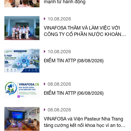
mạnh từ hành động
10.08.2026
VINAFOSA THĂM VÀ LÀM VIỆC VỚI
CÔNG TY CỔ PHẦN NƯỚC KHOÁNG
KHÁNH HÒA, MỞ RỘNG HỢP TÁC
KHOA HỌC VÀ AN TOÀN THỰC
10.08.2026
PHẨM
ĐIỂM TIN ATTP (08/08/2026)
08.08.2026
ĐIỂM TIN ATTP (06/08/2026)
08.08.2026
VINAFOSA và Viện Pasteur Nha Trang
tăng cường kết nối khoa học vì an toàn