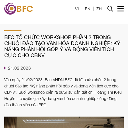
Trang chủ
VI
EN
ZH
Giới thiệu
BFC TỔ CHỨC WORKSHOP PHẦN 2 TRONG
Dịch vụ
CHUỖI ĐÀO TẠO VĂN HÓA DOANH NGHIỆP: KỸ
NĂNG PHẢN HỒI GÓP Ý VÀ ĐỘNG VIÊN TÍCH
Tin tức
CỰC CHO CBNV
Liên hệ
21.02.2023
Vào ngày 21/02/2023, Ban VHDN BFC đã tổ chức phần 2 trong
Tuyển dụng
chuỗi đào tạo “Kỹ năng phản hồi góp ý và động viên tích cực cho
CBNV”. Buổi workshop diễn ra dưới sự dẫn dắt chị Hoàng Thị Kiêu
Công cụ
Huyền – chuyên gia xây dựng văn hóa doanh nghiệp cùng đông
đảo thành viên của BFC