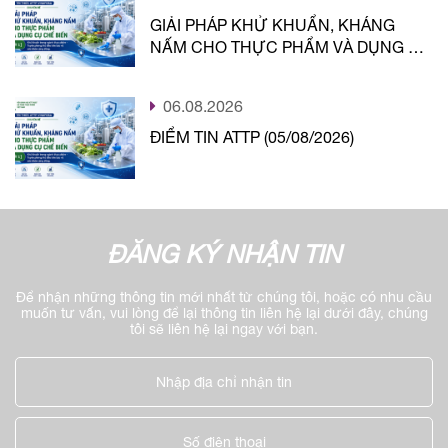
GIẢI PHÁP KHỬ KHUẨN, KHÁNG
NẤM CHO THỰC PHẨM VÀ DỤNG CỤ
CHẾ BIẾN
06.08.2026
ĐIỂM TIN ATTP (05/08/2026)
ĐĂNG KÝ NHẬN TIN
Để nhận những thông tin mới nhất từ chúng tôi, hoặc có nhu cầu
muốn tư vấn, vui lòng để lại thông tin liên hệ lại dưới đây, chúng
tôi sẽ liên hệ lại ngay với bạn.