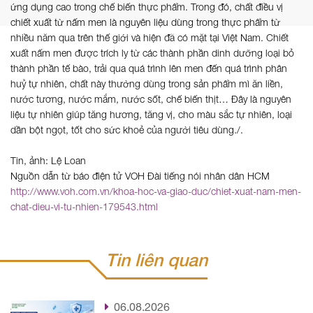
ứng dụng cao trong chế biến thực phẩm. Trong đó, chất điều vị
chiết xuất từ nấm men là nguyên liệu dùng trong thực phẩm từ
nhiều năm qua trên thế giới và hiện đã có mặt tại Việt Nam. Chiết
xuất nấm men được trích ly từ các thành phần dinh dưỡng loại bỏ
thành phần tế bào, trải qua quá trình lên men đến quá trình phân
huỷ tự nhiên, chất này thường dùng trong sản phẩm mì ăn liền,
nước tương, nước mắm, nước sốt, chế biến thịt… Đây là nguyên
liệu tự nhiên giúp tăng hương, tăng vị, cho màu sắc tự nhiên, loại
dần bột ngọt, tốt cho sức khoẻ của người tiêu dùng./.
Tin, ảnh: Lệ Loan
Nguồn dẫn từ báo điện tử VOH Đài tiếng nói nhân dân HCM
http://www.voh.com.vn/khoa-hoc-va-giao-duc/chiet-xuat-nam-men-
chat-dieu-vi-tu-nhien-179543.html
Tin liên quan
06.08.2026