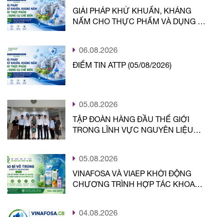
GIẢI PHÁP KHỬ KHUẨN, KHÁNG
NẤM CHO THỰC PHẨM VÀ DỤNG CỤ
CHẾ BIẾN
06.08.2026
ĐIỂM TIN ATTP (05/08/2026)
05.08.2026
TẬP ĐOÀN HÀNG ĐẦU THẾ GIỚI
TRONG LĨNH VỰC NGUYÊN LIỆU
THỰC PHẨM LỰA CHỌN ĐỒNG
HÀNH CÙNG VINAFOSA
05.08.2026
VINAFOSA VÀ VIAEP KHỞI ĐỘNG
CHƯƠNG TRÌNH HỢP TÁC KHOA
HỌC, CÔNG NGHỆ VÌ HỆ SINH THÁI
AN TOÀN THỰC PHẨM TỔNG THẾ
04.08.2026
(TFS)