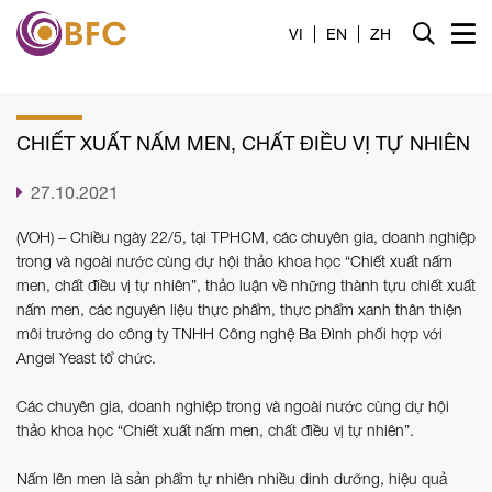
Trang chủ
VI
EN
ZH
Giới thiệu
CHIẾT XUẤT NẤM MEN, CHẤT ĐIỀU VỊ TỰ NHIÊN
Dịch vụ
27.10.2021
Tin tức
(VOH) – Chiều ngày 22/5, tại TPHCM, các chuyên gia, doanh nghiệp
Liên hệ
trong và ngoài nước cùng dự hội thảo khoa học “Chiết xuất nấm
men, chất điều vị tự nhiên”, thảo luận về những thành tựu chiết xuất
nấm men, các nguyên liệu thực phẩm, thực phẩm xanh thân thiện
Tuyển dụng
môi trường do công ty TNHH Công nghệ Ba Đình phối hợp với
Angel Yeast tổ chức.
Công cụ
Các chuyên gia, doanh nghiệp trong và ngoài nước cùng dự hội
thảo khoa học “Chiết xuất nấm men, chất điều vị tự nhiên”.
Nấm lên men là sản phẩm tự nhiên nhiều dinh dưỡng, hiệu quả